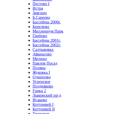
Пестово I
Истра
Звягино
Б.Сареево
Бассейны 2000г.
Бенелюкс
Миллениум Парк
Грибово
Бассейны 2001г.
Бассейны 2002г.
Салтыковка
Афанасово
Митино
Павлов Посад
Поляна
Жуковка I
Одинцово
Успенское
Поздняково
Горки 2
Лыковский пр-д
Исаково
Коттонвей I
Коттонвей II
Троицкое