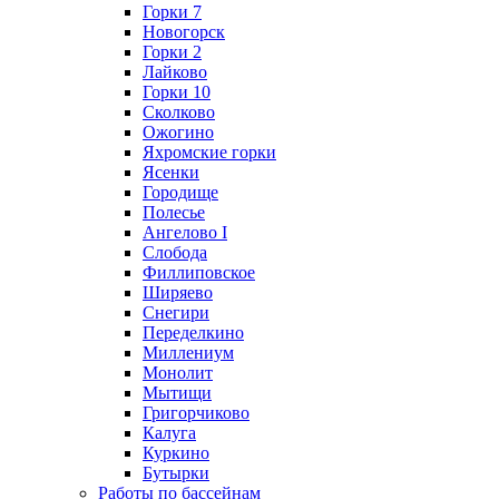
Горки 7
Новогорск
Горки 2
Лайково
Горки 10
Сколково
Ожогино
Яхромские горки
Ясенки
Городище
Полесье
Ангелово I
Слобода
Филлиповское
Ширяево
Снегири
Переделкино
Миллениум
Монолит
Мытищи
Григорчиково
Калуга
Куркино
Бутырки
Работы по бассейнам