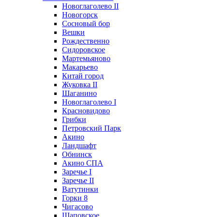
Новоглаголево II
Новогорск
Сосновый бор
Вешки
Рождественно
Сидоровское
Мартемьяново
Макарьево
Китай город
Жуковка II
Шаганино
Новоглаголево I
Красновидово
Грибки
Петровский Парк
Акино
Ландшафт
Обнинск
Акино СПА
Заречье I
Заречье II
Ватутинки
Горки 8
Чигасово
Щаповское