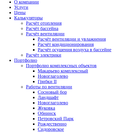
О компании
Услуги
Цены
Калькуляторы
Расчёт отопления
Расчёт бассейна
Расчёт вентиляции
Расчёт вентиляции и увлажнения
Расчёт кондиционирования
Расчёт осушения воздуха в бассейне
Расчёт электрики
Портфолио
Портфолио комплексных объектов
Макарьево комплексный
Новоглаголево
Грибки II
Работы по вентиляции
Сосновый бор
Ландшафт
Новоглаголево
Жуковка
Обнинск
Петровский Парк
Рождественно
Сидоровское