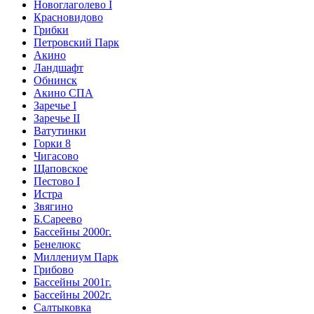
Новоглаголево I
Красновидово
Грибки
Петровский Парк
Акино
Ландшафт
Обнинск
Акино СПА
Заречье I
Заречье II
Ватутинки
Горки 8
Чигасово
Щаповское
Пестово I
Истра
Звягино
Б.Сареево
Бассейны 2000г.
Бенелюкс
Миллениум Парк
Грибово
Бассейны 2001г.
Бассейны 2002г.
Салтыковка