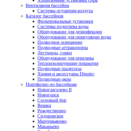
Хлорозонные установки Ospa
Вентиляция бассейна
Системы осушения воздуха
Каталог бассейнов
Фильтровальные установки
Системы подогрева воды
Оборудование для дезинфекции
Оборудование для циркуляции воды
Подводное освещение
Подводные аттракционы
Лестницы, горки
Оборудование для перелива
Теплоизолирующие покрытия
Подводные пылесосы
Химия и аксессуары Dinotec
Подводные окна
Портфолио по бассейнам
Новоглаголево II
Новогорск
Сосновый бор
Вешки
Рождественно
Сидоровское
Мартемьяново
Макарьево