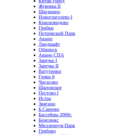
Китай город
Жуковка II
Шаганино
Новоглаголево I
Красновидово
Грибки
Петровский Парк
Акино
Ландшафт
Обнинск
Акино СПА
Заречье I
Заречье II
Ватутинки
Горки 8
Чигасово
Щаповское
Пестово I
Истра
Звягино
Б.Сареево
Бассейны 2000г.
Бенелюкс
Миллениум Парк
Грибово