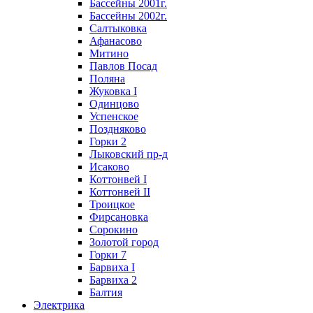
Бассейны 2001г.
Бассейны 2002г.
Салтыковка
Афанасово
Митино
Павлов Посад
Поляна
Жуковка I
Одинцово
Успенское
Поздняково
Горки 2
Лыковский пр-д
Исаково
Коттонвей I
Коттонвей II
Троицкое
Фирсановка
Сорокино
Золотой город
Горки 7
Барвиха I
Барвиха 2
Балтия
Электрика