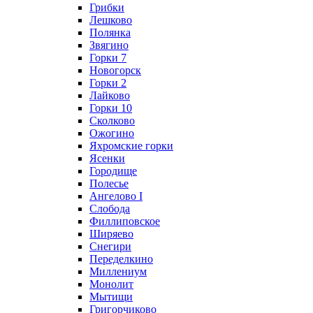
Грибки
Лешково
Полянка
Звягино
Горки 7
Новогорск
Горки 2
Лайково
Горки 10
Сколково
Ожогино
Яхромские горки
Ясенки
Городище
Полесье
Ангелово I
Слобода
Филлиповское
Ширяево
Снегири
Переделкино
Миллениум
Монолит
Мытищи
Григорчиково