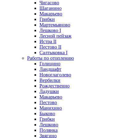
Чигасово
Шаганино
Макарьево
Грибки
Мартемьяново
Лешково I
Лесной пейзаж
Истра II
Пестово II
Салтыковка I
Работы по отоплению
Голицино
Ландшафт
Новоглаголево
Вербилки
Рождественно
Ладушки
Макарьево
Пестово
Манихино
Быково
Грибки
Лешково
Полянка
Звягино