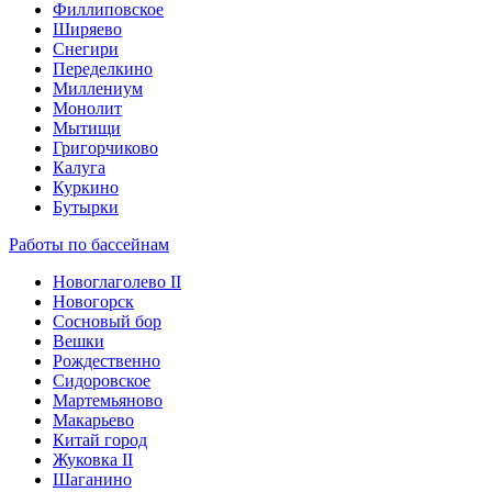
Филлиповское
Ширяево
Снегири
Переделкино
Миллениум
Монолит
Мытищи
Григорчиково
Калуга
Куркино
Бутырки
Работы по бассейнам
Новоглаголево II
Новогорск
Сосновый бор
Вешки
Рождественно
Сидоровское
Мартемьяново
Макарьево
Китай город
Жуковка II
Шаганино