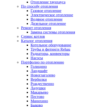
Отопление таунхауса
По способу отопления
Газовое отопление
Электрическое отопление
Водяное отопление
Дизельное отопление
Ремонт отопления
Замена системы отопления
Сервис котлов
Каталог отопления
Котельное оборудование
Трубы и фитинги Rehau
Радиаторы, конвекторы
Насосы
Портфолио по отоплению
Голицино
Ландшафт
Новоглаголево
Вербилки
Рождественно
Ладушки
Макарьево
Пестово
Манихино
Быково