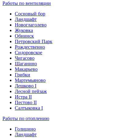
Работы по вентиляции
Сосновый бор
Ландшафт
Новоглаголево
Жуковка
Обнинск
Петровский Парк
Рождественно
Сидоровское
Чигасово
Шаганино
Макарьево
Грибки
Мартемьяново
Лешково I
Лесной пейзаж
Истра II
Пестово II
Салтыковка I
Работы по отоплению
Голицино
Ландшафт