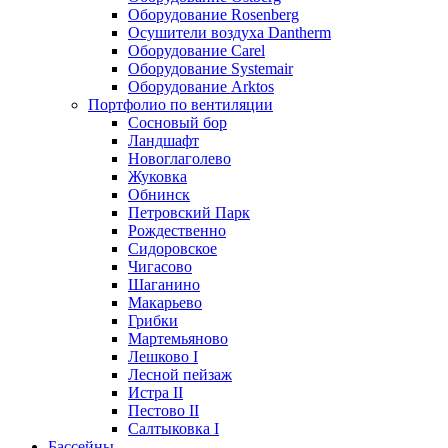
Оборудование Rosenberg
Осушители воздуха Dantherm
Оборудование Carel
Оборудование Systemair
Оборудование Arktos
Портфолио по вентиляции
Сосновый бор
Ландшафт
Новоглаголево
Жуковка
Обнинск
Петровский Парк
Рождественно
Сидоровское
Чигасово
Шаганино
Макарьево
Грибки
Мартемьяново
Лешково I
Лесной пейзаж
Истра II
Пестово II
Салтыковка I
Бассейны