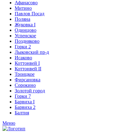
Афанасово
Митино
Павлов Посад
Поляна
Жуковка I
Одинцово
Успенское
Поздняково
Горки 2
Лыковский пр-д
Исаково
Коттонвей I
Коттонвей II
Троицкое
Фирсановка
Сорокино
Золотой город
Горки 7
Барвиха I
Барвиха 2
Балтия
Меню