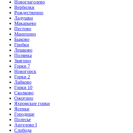
Новоглаголево
Вербилки
Рождественно
Ладушки
Макарьево
Пестово
Манихино
Быково
Грибки
Лешково
Полянка
Звягино
Горки 7
Новогорск
Горки 2
Лайково
Горки 10
Сколково
Ожогино
Яхромские горки
Ясенки
Городище
Полесье
Ангелово I
Слобода