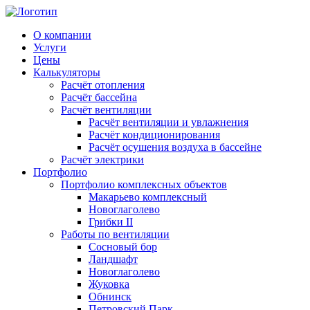
О компании
Услуги
Цены
Калькуляторы
Расчёт отопления
Расчёт бассейна
Расчёт вентиляции
Расчёт вентиляции и увлажнения
Расчёт кондиционирования
Расчёт осушения воздуха в бассейне
Расчёт электрики
Портфолио
Портфолио комплексных объектов
Макарьево комплексный
Новоглаголево
Грибки II
Работы по вентиляции
Сосновый бор
Ландшафт
Новоглаголево
Жуковка
Обнинск
Петровский Парк