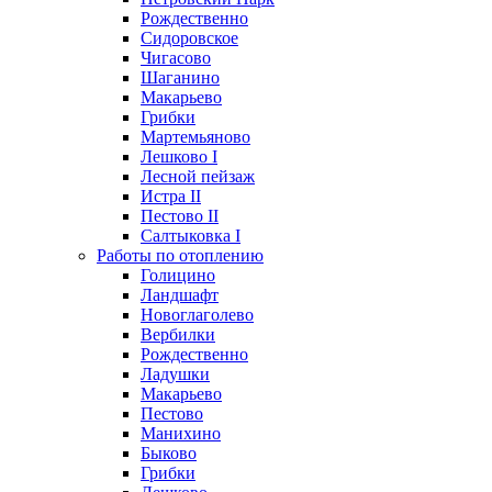
Рождественно
Сидоровское
Чигасово
Шаганино
Макарьево
Грибки
Мартемьяново
Лешково I
Лесной пейзаж
Истра II
Пестово II
Салтыковка I
Работы по отоплению
Голицино
Ландшафт
Новоглаголево
Вербилки
Рождественно
Ладушки
Макарьево
Пестово
Манихино
Быково
Грибки