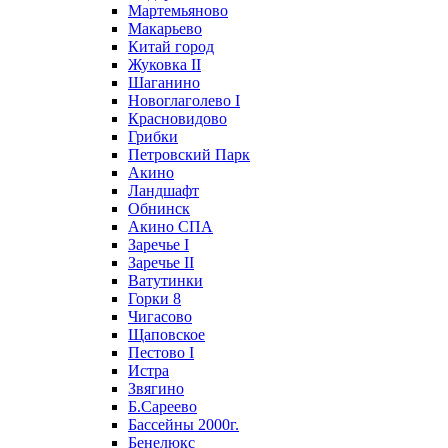
Мартемьяново
Макарьево
Китай город
Жуковка II
Шаганино
Новоглаголево I
Красновидово
Грибки
Петровский Парк
Акино
Ландшафт
Обнинск
Акино СПА
Заречье I
Заречье II
Ватутинки
Горки 8
Чигасово
Щаповское
Пестово I
Истра
Звягино
Б.Сареево
Бассейны 2000г.
Бенелюкс