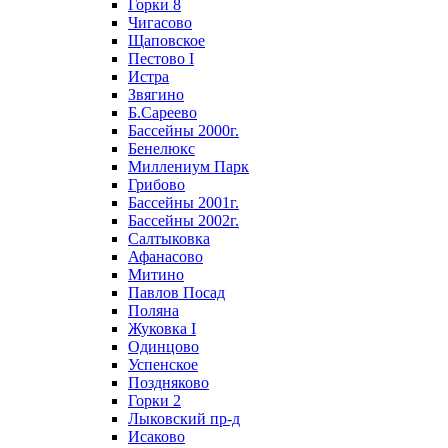
Горки 8
Чигасово
Щаповское
Пестово I
Истра
Звягино
Б.Сареево
Бассейны 2000г.
Бенелюкс
Миллениум Парк
Грибово
Бассейны 2001г.
Бассейны 2002г.
Салтыковка
Афанасово
Митино
Павлов Посад
Поляна
Жуковка I
Одинцово
Успенское
Поздняково
Горки 2
Лыковский пр-д
Исаково