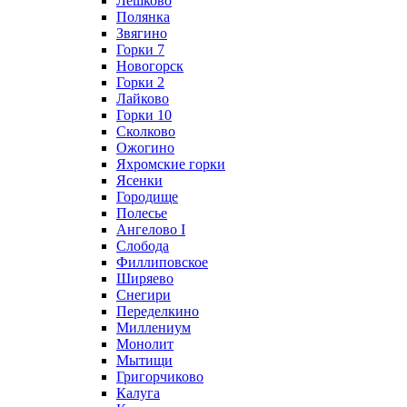
Лешково
Полянка
Звягино
Горки 7
Новогорск
Горки 2
Лайково
Горки 10
Сколково
Ожогино
Яхромские горки
Ясенки
Городище
Полесье
Ангелово I
Слобода
Филлиповское
Ширяево
Снегири
Переделкино
Миллениум
Монолит
Мытищи
Григорчиково
Калуга