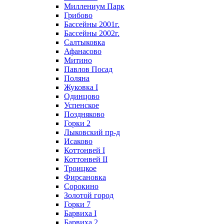
Миллениум Парк
Грибово
Бассейны 2001г.
Бассейны 2002г.
Салтыковка
Афанасово
Митино
Павлов Посад
Поляна
Жуковка I
Одинцово
Успенское
Поздняково
Горки 2
Лыковский пр-д
Исаково
Коттонвей I
Коттонвей II
Троицкое
Фирсановка
Сорокино
Золотой город
Горки 7
Барвиха I
Барвиха 2