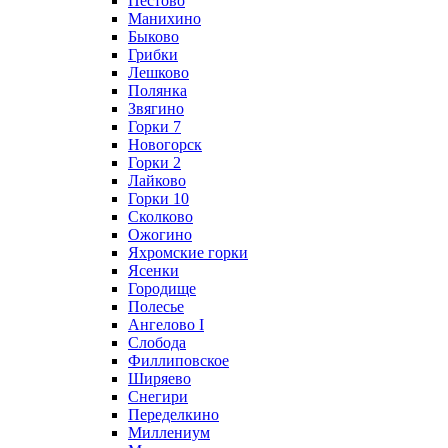
Пестово
Манихино
Быково
Грибки
Лешково
Полянка
Звягино
Горки 7
Новогорск
Горки 2
Лайково
Горки 10
Сколково
Ожогино
Яхромские горки
Ясенки
Городище
Полесье
Ангелово I
Слобода
Филлиповское
Ширяево
Снегири
Переделкино
Миллениум