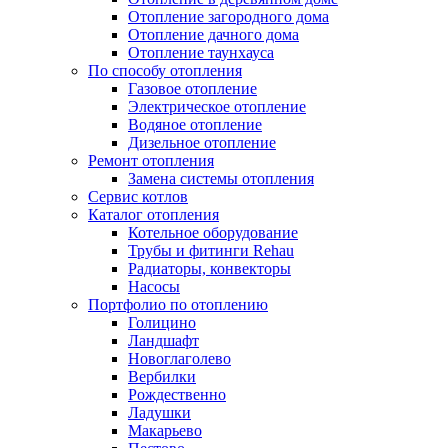
Отопление загородного дома
Отопление дачного дома
Отопление таунхауса
По способу отопления
Газовое отопление
Электрическое отопление
Водяное отопление
Дизельное отопление
Ремонт отопления
Замена системы отопления
Сервис котлов
Каталог отопления
Котельное оборудование
Трубы и фитинги Rehau
Радиаторы, конвекторы
Насосы
Портфолио по отоплению
Голицино
Ландшафт
Новоглаголево
Вербилки
Рождественно
Ладушки
Макарьево