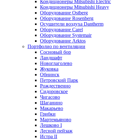
Кондиционеры Mitsubishi Electric
Кондиционеры Mitsubishi Heavy
Оборудование Ostberg
Оборудование Rosenberg
Осушители воздуха Dantherm
Оборудование Carel
Оборудование Systemair
Оборудование Arktos
Портфолио по вентиляции
Сосновый бор
Ландшафт
Новоглаголево
Жуковка
Обнинск
Петровский Парк
Рождественно
Сидоровское
Чигасово
Шаганино
Макарьево
Грибки
Мартемьяново
Лешково I
Лесной пейзаж
Истра II