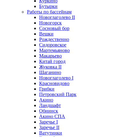
Куркино
Бутырки
Работы по бассейнам
Новоглаголево II
Новогорск
Сосновый бор
Вешки
Рождественно
Сидоровское
Мартемьяново
Макарьево
Китай город
Жуковка II
Шаганино
Новоглаголево I
Красновидово
Грибки
Петровский Парк
Акино
Ландшафт
Обнинск
Акино СПА
Заречье I
Заречье II
Ватутинки