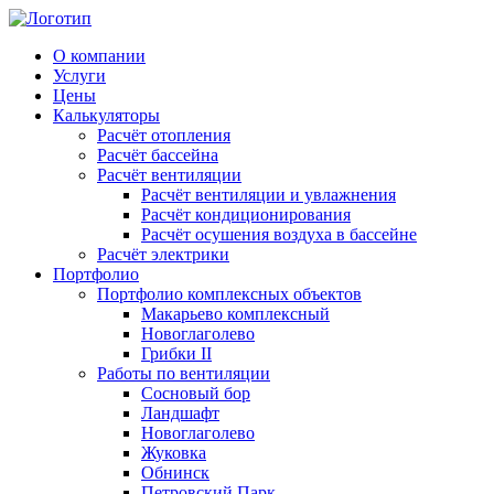
О компании
Услуги
Цены
Калькуляторы
Расчёт отопления
Расчёт бассейна
Расчёт вентиляции
Расчёт вентиляции и увлажнения
Расчёт кондиционирования
Расчёт осушения воздуха в бассейне
Расчёт электрики
Портфолио
Портфолио комплексных объектов
Макарьево комплексный
Новоглаголево
Грибки II
Работы по вентиляции
Сосновый бор
Ландшафт
Новоглаголево
Жуковка
Обнинск
Петровский Парк