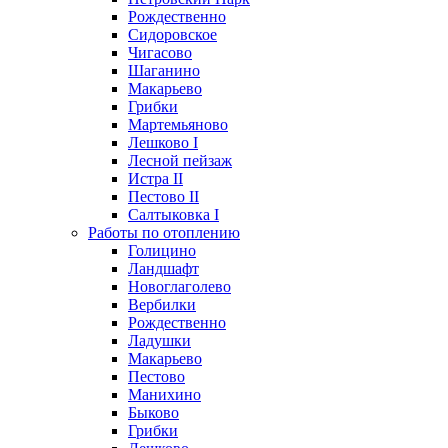
Рождественно
Сидоровское
Чигасово
Шаганино
Макарьево
Грибки
Мартемьяново
Лешково I
Лесной пейзаж
Истра II
Пестово II
Салтыковка I
Работы по отоплению
Голицино
Ландшафт
Новоглаголево
Вербилки
Рождественно
Ладушки
Макарьево
Пестово
Манихино
Быково
Грибки