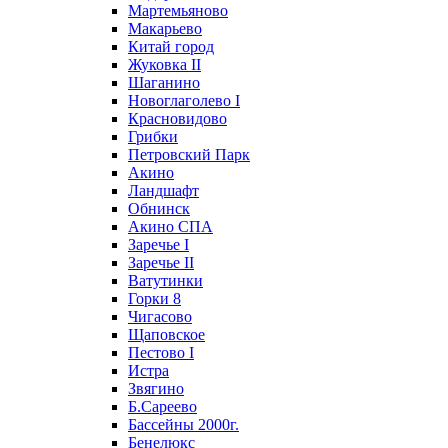
Мартемьяново
Макарьево
Китай город
Жуковка II
Шаганино
Новоглаголево I
Красновидово
Грибки
Петровский Парк
Акино
Ландшафт
Обнинск
Акино СПА
Заречье I
Заречье II
Ватутинки
Горки 8
Чигасово
Щаповское
Пестово I
Истра
Звягино
Б.Сареево
Бассейны 2000г.
Бенелюкс