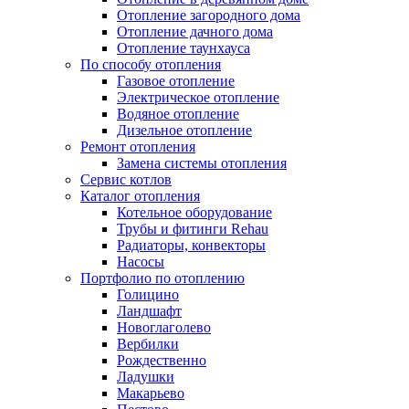
Отопление загородного дома
Отопление дачного дома
Отопление таунхауса
По способу отопления
Газовое отопление
Электрическое отопление
Водяное отопление
Дизельное отопление
Ремонт отопления
Замена системы отопления
Сервис котлов
Каталог отопления
Котельное оборудование
Трубы и фитинги Rehau
Радиаторы, конвекторы
Насосы
Портфолио по отоплению
Голицино
Ландшафт
Новоглаголево
Вербилки
Рождественно
Ладушки
Макарьево