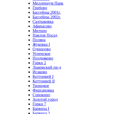
Миллениум Парк
Грибово
Бассейны 2001г.
Бассейны 2002г.
Салтыковка
Афанасово
Митино
Павлов Посад
Поляна
Жуковка I
Одинцово
Успенское
Поздняково
Горки 2
Лыковский пр-д
Исаково
Коттонвей I
Коттонвей II
Троицкое
Фирсановка
Сорокино
Золотой город
Горки 7
Барвиха I
Барвиха 2