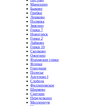
Пестово
Манихино
Быково
Грибки
Лешково
Полянка
Звягино
Горки 7
Новогорск
Горки 2
Лайково
Горки 10
Сколково
Ожогино
Яхромские горки
Ясенки
Городище
Полесье
Ангелово I
Слобода
Филлиповское
Ширяево
Снегири
Переделкино
Миллениум