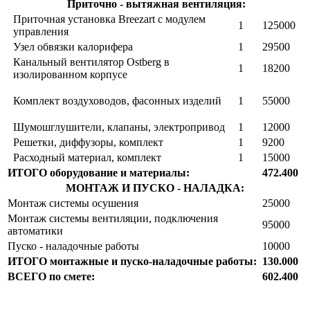
Приточно - вытяжная вентиляция:
Приточная установка Breezart с модулем
1
125000
управления
Узел обвязки калорифера
1
29500
Канальный вентилятор Ostberg в
1
18200
изолированном корпусе
Комплект воздуховодов, фасонных изделий
1
55000
Шумошглушители, клапаны, электропривод
1
12000
Решетки, диффузоры, комплект
1
9200
Расходный материал, комплект
1
15000
ИТОГО оборудование и материалы:
472.400
МОНТАЖ И ПУСКО - НАЛАДКА:
Монтаж системы осушения
25000
Монтаж системы вентиляции, подключения
95000
автоматики
Пуско - наладочные работы
10000
ИТОГО монтажные и пуско-наладочные работы:
130
.000
ВСЕГО по смете:
602.400