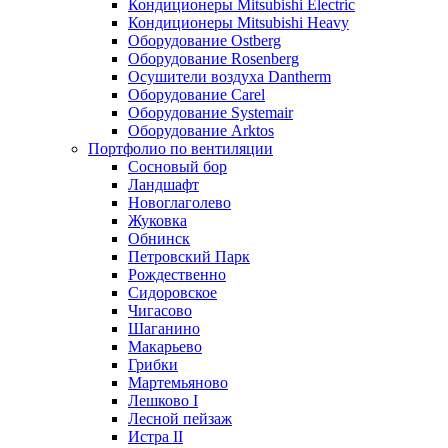
Кондиционеры Mitsubishi Electric
Кондиционеры Mitsubishi Heavy
Оборудование Ostberg
Оборудование Rosenberg
Осушители воздуха Dantherm
Оборудование Carel
Оборудование Systemair
Оборудование Arktos
Портфолио по вентиляции
Сосновый бор
Ландшафт
Новоглаголево
Жуковка
Обнинск
Петровский Парк
Рождественно
Сидоровское
Чигасово
Шаганино
Макарьево
Грибки
Мартемьяново
Лешково I
Лесной пейзаж
Истра II