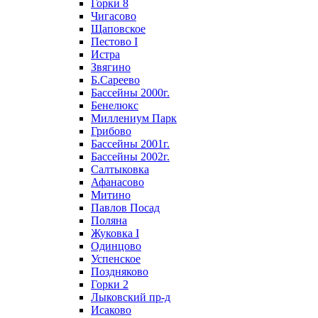
Горки 8
Чигасово
Щаповское
Пестово I
Истра
Звягино
Б.Сареево
Бассейны 2000г.
Бенелюкс
Миллениум Парк
Грибово
Бассейны 2001г.
Бассейны 2002г.
Салтыковка
Афанасово
Митино
Павлов Посад
Поляна
Жуковка I
Одинцово
Успенское
Поздняково
Горки 2
Лыковский пр-д
Исаково