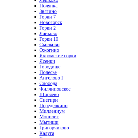
Лешково
Полянка
Звягино
Горки 7
Новогорск
Горки 2
Лайково
Горки 10
Сколково
Ожогино
Яхромские горки
Ясенки
Городище
Полесье
Ангелово I
Слобода
Филлиповское
Ширяево
Снегири
Переделкино
Миллениум
Монолит
Мытищи
Григорчиково
Калуга