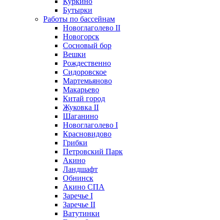
Куркино
Бутырки
Работы по бассейнам
Новоглаголево II
Новогорск
Сосновый бор
Вешки
Рождественно
Сидоровское
Мартемьяново
Макарьево
Китай город
Жуковка II
Шаганино
Новоглаголево I
Красновидово
Грибки
Петровский Парк
Акино
Ландшафт
Обнинск
Акино СПА
Заречье I
Заречье II
Ватутинки