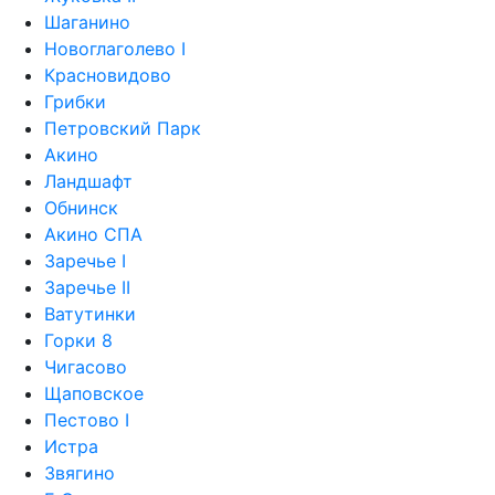
Шаганино
Новоглаголево I
Красновидово
Грибки
Петровский Парк
Акино
Ландшафт
Обнинск
Акино СПА
Заречье I
Заречье II
Ватутинки
Горки 8
Чигасово
Щаповское
Пестово I
Истра
Звягино