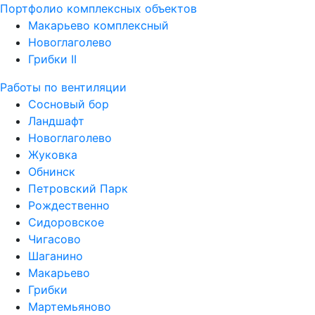
Портфолио комплексных объектов
Макарьево комплексный
Новоглаголево
Грибки II
Работы по вентиляции
Сосновый бор
Ландшафт
Новоглаголево
Жуковка
Обнинск
Петровский Парк
Рождественно
Сидоровское
Чигасово
Шаганино
Макарьево
Грибки
Мартемьяново