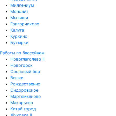
Миллениум
Монолит
Мытищи
Григорчиково
Калуга
Куркино
Бутырки
Работы по бассейнам
Новоглаголево II
Новогорск
Сосновый бор
Вешки
Рождественно
Сидоровское
Мартемьяново
Макарьево
Китай город
Жуковка II