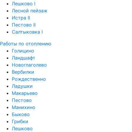
Лешково I
Лесной пейзаж
Истра II
Пестово II
Салтыковка I
Работы по отоплению
Голицино
Ландшафт
Новоглаголево
Вербилки
Рождественно
Ладушки
Макарьево
Пестово
Манихино
Быково
Грибки
Лешково