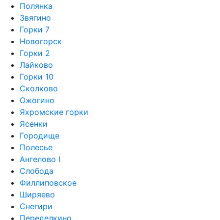
Полянка
Звягино
Горки 7
Новогорск
Горки 2
Лайково
Горки 10
Сколково
Ожогино
Яхромские горки
Ясенки
Городище
Полесье
Ангелово I
Слобода
Филлиповское
Ширяево
Снегири
Переделкино