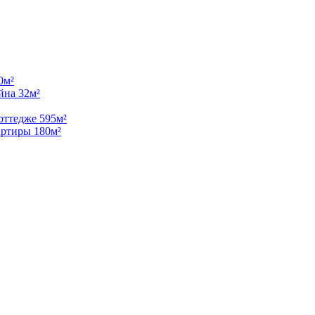
0м²
йна 32м²
оттедже 595м²
артиры 180м²