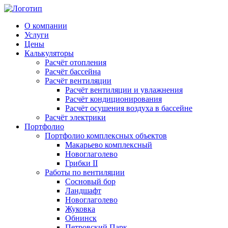
О компании
Услуги
Цены
Калькуляторы
Расчёт отопления
Расчёт бассейна
Расчёт вентиляции
Расчёт вентиляции и увлажнения
Расчёт кондиционирования
Расчёт осушения воздуха в бассейне
Расчёт электрики
Портфолио
Портфолио комплексных объектов
Макарьево комплексный
Новоглаголево
Грибки II
Работы по вентиляции
Сосновый бор
Ландшафт
Новоглаголево
Жуковка
Обнинск
Петровский Парк