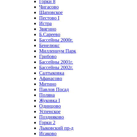
Горки 8
Чигасово
Щаповское
Пестово I
Истра
Звягино
Б.Сареево
Бассейны 2000г.
Бенелюкс
Миллениум Парк
Грибово
Бассейны 2001г.
Бассейны 2002г.
Салтыковка
Афанасово
Митино
Павлов Посад
Поляна
Жуковка I
Одинцово
Успенское
Поздняково
Горки 2
Лыковский пр-д
Исаково