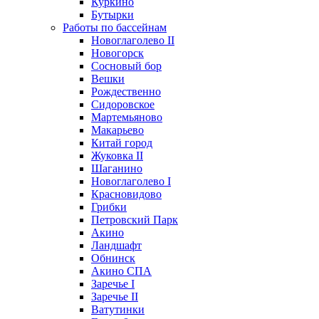
Куркино
Бутырки
Работы по бассейнам
Новоглаголево II
Новогорск
Сосновый бор
Вешки
Рождественно
Сидоровское
Мартемьяново
Макарьево
Китай город
Жуковка II
Шаганино
Новоглаголево I
Красновидово
Грибки
Петровский Парк
Акино
Ландшафт
Обнинск
Акино СПА
Заречье I
Заречье II
Ватутинки