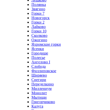
Лешково
Полянка
Звягино
Горки 7
Новогорск
Горки 2
Лайково
Горки 10
Сколково
Ожогино
Яхромские горки
Ясенки
Городище
Полесье
Ангелово I
Слобода
Филлиповское
Ширяево
Снегири
Переделкино
Миллениум
Монолит
Мытищи
Григорчиково
Калуга