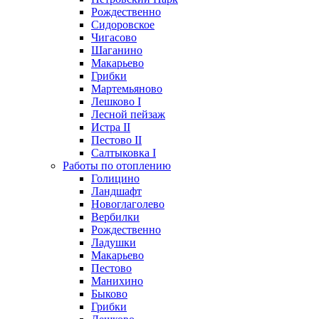
Рождественно
Сидоровское
Чигасово
Шаганино
Макарьево
Грибки
Мартемьяново
Лешково I
Лесной пейзаж
Истра II
Пестово II
Салтыковка I
Работы по отоплению
Голицино
Ландшафт
Новоглаголево
Вербилки
Рождественно
Ладушки
Макарьево
Пестово
Манихино
Быково
Грибки