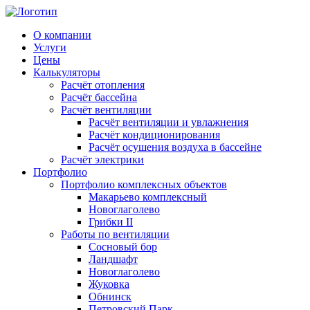
О компании
Услуги
Цены
Калькуляторы
Расчёт отопления
Расчёт бассейна
Расчёт вентиляции
Расчёт вентиляции и увлажнения
Расчёт кондиционирования
Расчёт осушения воздуха в бассейне
Расчёт электрики
Портфолио
Портфолио комплексных объектов
Макарьево комплексный
Новоглаголево
Грибки II
Работы по вентиляции
Сосновый бор
Ландшафт
Новоглаголево
Жуковка
Обнинск
Петровский Парк