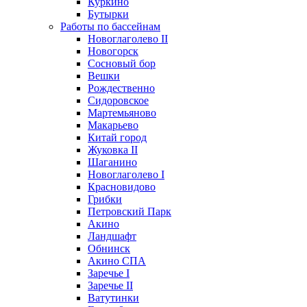
Куркино
Бутырки
Работы по бассейнам
Новоглаголево II
Новогорск
Сосновый бор
Вешки
Рождественно
Сидоровское
Мартемьяново
Макарьево
Китай город
Жуковка II
Шаганино
Новоглаголево I
Красновидово
Грибки
Петровский Парк
Акино
Ландшафт
Обнинск
Акино СПА
Заречье I
Заречье II
Ватутинки