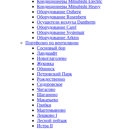
Кондиционеры Mitsubishi Electric
Кондиционеры Mitsubishi Heavy
Оборудование Ostberg
Оборудование Rosenberg
Осушители воздуха Dantherm
Оборудование Carel
Оборудование Systemair
Оборудование Arktos
Портфолио по вентиляции
Сосновый бор
Ландшафт
Новоглаголево
Жуковка
Обнинск
Петровский Парк
Рождественно
Сидоровское
Чигасово
Шаганино
Макарьево
Грибки
Мартемьяново
Лешково I
Лесной пейзаж
Истра II