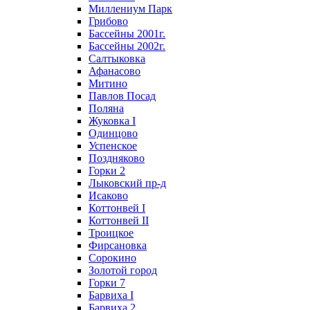
Миллениум Парк
Грибово
Бассейны 2001г.
Бассейны 2002г.
Салтыковка
Афанасово
Митино
Павлов Посад
Поляна
Жуковка I
Одинцово
Успенское
Поздняково
Горки 2
Лыковский пр-д
Исаково
Коттонвей I
Коттонвей II
Троицкое
Фирсановка
Сорокино
Золотой город
Горки 7
Барвиха I
Барвиха 2