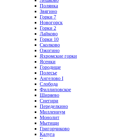
Лешково
Полянка
Звягино
Горки 7
Новогорск
Горки 2
Лайково
Горки 10
Сколково
Ожогино
Яхромские горки
Ясенки
Городище
Полесье
Ангелово I
Слобода
Филлиповское
Ширяево
Снегири
Переделкино
Миллениум
Монолит
Мытищи
Григорчиково
Калуга