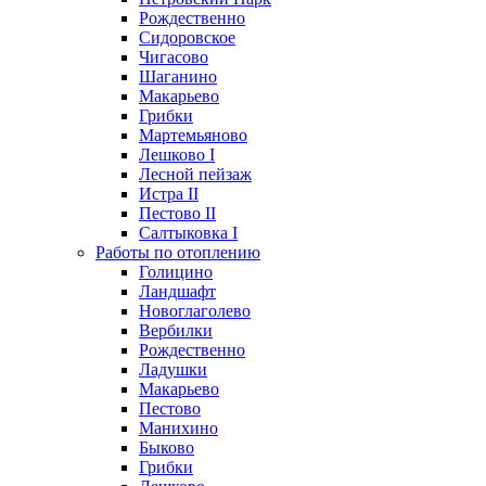
Рождественно
Сидоровское
Чигасово
Шаганино
Макарьево
Грибки
Мартемьяново
Лешково I
Лесной пейзаж
Истра II
Пестово II
Салтыковка I
Работы по отоплению
Голицино
Ландшафт
Новоглаголево
Вербилки
Рождественно
Ладушки
Макарьево
Пестово
Манихино
Быково
Грибки