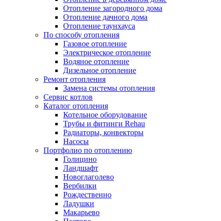
Отопление загородного дома
Отопление дачного дома
Отопление таунхауса
По способу отопления
Газовое отопление
Электрическое отопление
Водяное отопление
Дизельное отопление
Ремонт отопления
Замена системы отопления
Сервис котлов
Каталог отопления
Котельное оборудование
Трубы и фитинги Rehau
Радиаторы, конвекторы
Насосы
Портфолио по отоплению
Голицино
Ландшафт
Новоглаголево
Вербилки
Рождественно
Ладушки
Макарьево