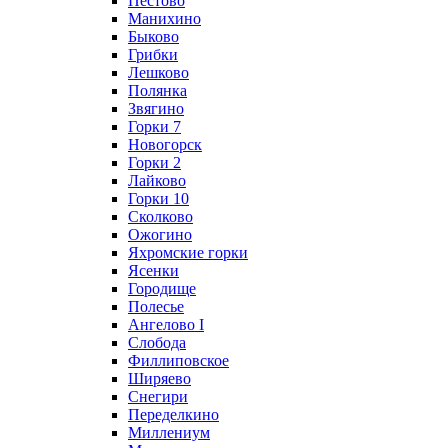
Пестово
Манихино
Быково
Грибки
Лешково
Полянка
Звягино
Горки 7
Новогорск
Горки 2
Лайково
Горки 10
Сколково
Ожогино
Яхромские горки
Ясенки
Городище
Полесье
Ангелово I
Слобода
Филлиповское
Ширяево
Снегири
Переделкино
Миллениум