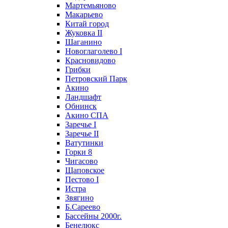
Мартемьяново
Макарьево
Китай город
Жуковка II
Шаганино
Новоглаголево I
Красновидово
Грибки
Петровский Парк
Акино
Ландшафт
Обнинск
Акино СПА
Заречье I
Заречье II
Ватутинки
Горки 8
Чигасово
Щаповское
Пестово I
Истра
Звягино
Б.Сареево
Бассейны 2000г.
Бенелюкс