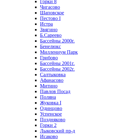
Горки 8
Чигасово
Щаповское
Пестово I
Истра
Звягино
Б.Сареево
Бассейны 2000г.
Бенелюкс
Миллениум Парк
Грибово
Бассейны 2001г.
Бассейны 2002г.
Салтыковка
Афанасово
Митино
Павлов Посад
Поляна
Жуковка I
Одинцово
Успенское
Поздняково
Горки 2
Лыковский пр-д
Исаково