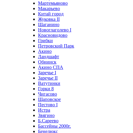
Мартемьяново
Макарьево
Китай город
Жуковка II
Шаганино
Новоглаголево I
Красновидово
Грибки
Петровский Парк
Акино
Ландшафт
Обнинск
Акино СПА
Заречье I
Заречье II
Ватутинки
Горки 8
Чигасово
Щаповское
Пестово I
Истра
Звягино
Б.Сареево
Бассейны 2000г.
Бенелюкс