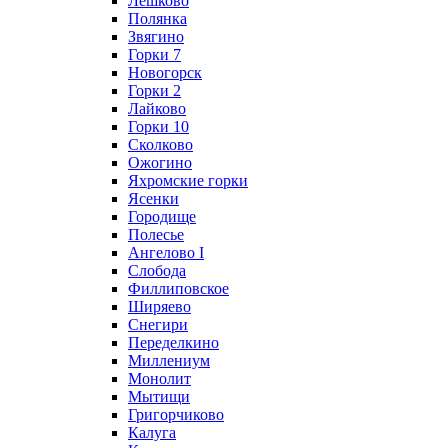
Лешково
Полянка
Звягино
Горки 7
Новогорск
Горки 2
Лайково
Горки 10
Сколково
Ожогино
Яхромские горки
Ясенки
Городище
Полесье
Ангелово I
Слобода
Филлиповское
Ширяево
Снегири
Переделкино
Миллениум
Монолит
Мытищи
Григорчиково
Калуга