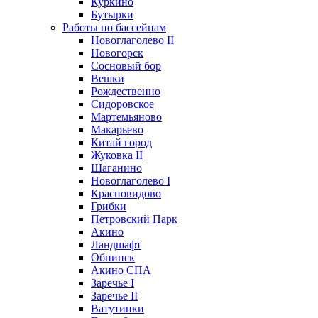
Куркино
Бутырки
Работы по бассейнам
Новоглаголево II
Новогорск
Сосновый бор
Вешки
Рождественно
Сидоровское
Мартемьяново
Макарьево
Китай город
Жуковка II
Шаганино
Новоглаголево I
Красновидово
Грибки
Петровский Парк
Акино
Ландшафт
Обнинск
Акино СПА
Заречье I
Заречье II
Ватутинки