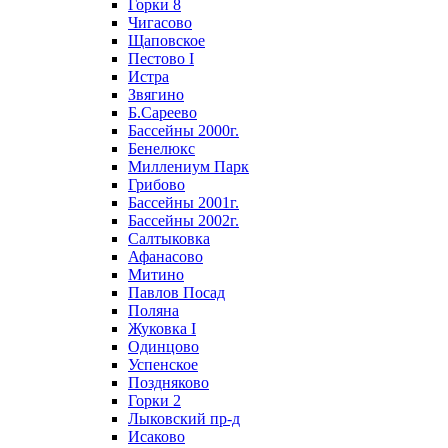
Горки 8
Чигасово
Щаповское
Пестово I
Истра
Звягино
Б.Сареево
Бассейны 2000г.
Бенелюкс
Миллениум Парк
Грибово
Бассейны 2001г.
Бассейны 2002г.
Салтыковка
Афанасово
Митино
Павлов Посад
Поляна
Жуковка I
Одинцово
Успенское
Поздняково
Горки 2
Лыковский пр-д
Исаково