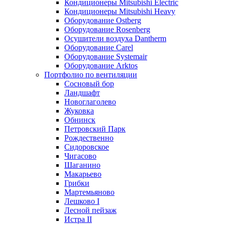
Кондиционеры Mitsubishi Electric
Кондиционеры Mitsubishi Heavy
Оборудование Ostberg
Оборудование Rosenberg
Осушители воздуха Dantherm
Оборудование Carel
Оборудование Systemair
Оборудование Arktos
Портфолио по вентиляции
Сосновый бор
Ландшафт
Новоглаголево
Жуковка
Обнинск
Петровский Парк
Рождественно
Сидоровское
Чигасово
Шаганино
Макарьево
Грибки
Мартемьяново
Лешково I
Лесной пейзаж
Истра II