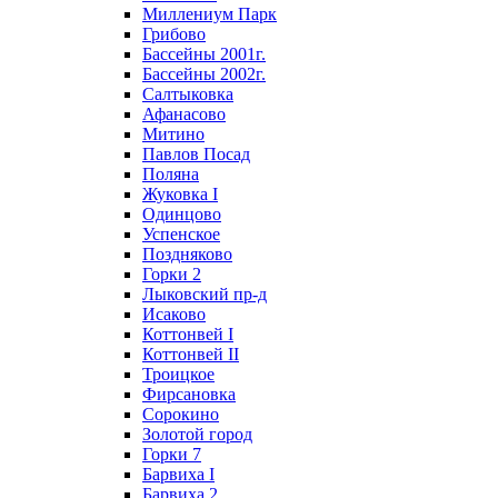
Миллениум Парк
Грибово
Бассейны 2001г.
Бассейны 2002г.
Салтыковка
Афанасово
Митино
Павлов Посад
Поляна
Жуковка I
Одинцово
Успенское
Поздняково
Горки 2
Лыковский пр-д
Исаково
Коттонвей I
Коттонвей II
Троицкое
Фирсановка
Сорокино
Золотой город
Горки 7
Барвиха I
Барвиха 2