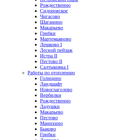
Рождественно
Сидоровское
Чигасово
Шаганино
Макарьево
Грибки
Мартемьяново
Лешково I
Лесной пейзаж
Истра II
Пестово II
Салтыковка I
Работы по отоплению
Голицино
Ландшафт
Новоглаголево
Вербилки
Рождественно
Ладушки
Макарьево
Пестово
Манихино
Быково
Грибки