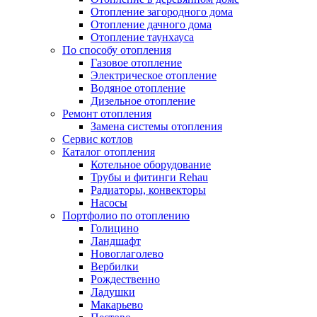
Отопление загородного дома
Отопление дачного дома
Отопление таунхауса
По способу отопления
Газовое отопление
Электрическое отопление
Водяное отопление
Дизельное отопление
Ремонт отопления
Замена системы отопления
Сервис котлов
Каталог отопления
Котельное оборудование
Трубы и фитинги Rehau
Радиаторы, конвекторы
Насосы
Портфолио по отоплению
Голицино
Ландшафт
Новоглаголево
Вербилки
Рождественно
Ладушки
Макарьево