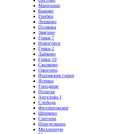
Пестово
Манихино
Быково
Грибки
Лешково
Полянка
Звягино
Горки 7
Новогорск
Горки 2
Лайково
Горки 10
Сколково
Ожогино
Яхромские горки
Ясенки
Городище
Полесье
Ангелово I
Слобода
Филлиповское
Ширяево
Снегири
Переделкино
Миллениум