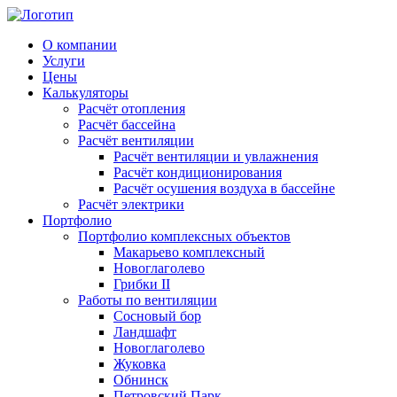
О компании
Услуги
Цены
Калькуляторы
Расчёт отопления
Расчёт бассейна
Расчёт вентиляции
Расчёт вентиляции и увлажнения
Расчёт кондиционирования
Расчёт осушения воздуха в бассейне
Расчёт электрики
Портфолио
Портфолио комплексных объектов
Макарьево комплексный
Новоглаголево
Грибки II
Работы по вентиляции
Сосновый бор
Ландшафт
Новоглаголево
Жуковка
Обнинск
Петровский Парк