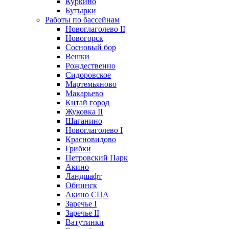
Куркино
Бутырки
Работы по бассейнам
Новоглаголево II
Новогорск
Сосновый бор
Вешки
Рождественно
Сидоровское
Мартемьяново
Макарьево
Китай город
Жуковка II
Шаганино
Новоглаголево I
Красновидово
Грибки
Петровский Парк
Акино
Ландшафт
Обнинск
Акино СПА
Заречье I
Заречье II
Ватутинки