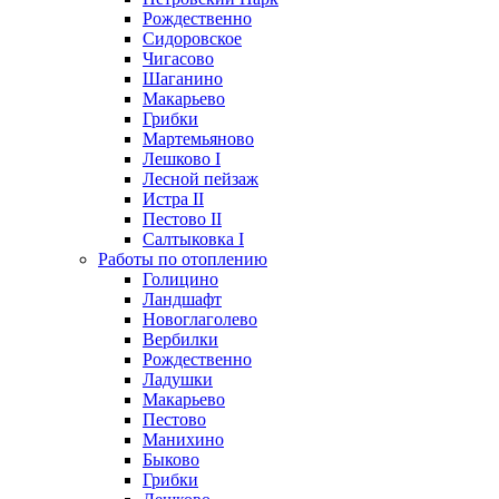
Рождественно
Сидоровское
Чигасово
Шаганино
Макарьево
Грибки
Мартемьяново
Лешково I
Лесной пейзаж
Истра II
Пестово II
Салтыковка I
Работы по отоплению
Голицино
Ландшафт
Новоглаголево
Вербилки
Рождественно
Ладушки
Макарьево
Пестово
Манихино
Быково
Грибки