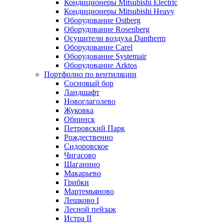
Кондиционеры Mitsubishi Electric
Кондиционеры Mitsubishi Heavy
Оборудование Ostberg
Оборудование Rosenberg
Осушители воздуха Dantherm
Оборудование Carel
Оборудование Systemair
Оборудование Arktos
Портфолио по вентиляции
Сосновый бор
Ландшафт
Новоглаголево
Жуковка
Обнинск
Петровский Парк
Рождественно
Сидоровское
Чигасово
Шаганино
Макарьево
Грибки
Мартемьяново
Лешково I
Лесной пейзаж
Истра II