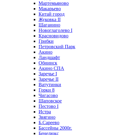
Мартемьяново
Макарьево
Китай город
Жуковка II
Шаганино
Новоглаголево I
Красновидово
Грибки
Петровский Парк
Акино
Ландшафт
Обнинск
Акино СПА
Заречье I
Заречье II
Ватутинки
Горки 8
Чигасово
Щаповское
Пестово I
Истра
Звягино
Б.Сареево
Бассейны 2000г.
Бенелюкс