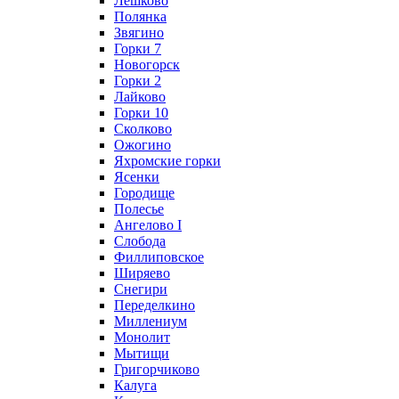
Лешково
Полянка
Звягино
Горки 7
Новогорск
Горки 2
Лайково
Горки 10
Сколково
Ожогино
Яхромские горки
Ясенки
Городище
Полесье
Ангелово I
Слобода
Филлиповское
Ширяево
Снегири
Переделкино
Миллениум
Монолит
Мытищи
Григорчиково
Калуга