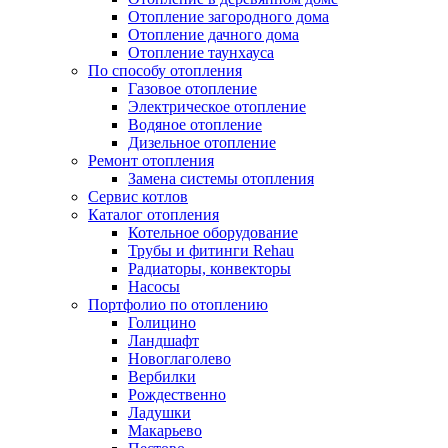
Отопление загородного дома
Отопление дачного дома
Отопление таунхауса
По способу отопления
Газовое отопление
Электрическое отопление
Водяное отопление
Дизельное отопление
Ремонт отопления
Замена системы отопления
Сервис котлов
Каталог отопления
Котельное оборудование
Трубы и фитинги Rehau
Радиаторы, конвекторы
Насосы
Портфолио по отоплению
Голицино
Ландшафт
Новоглаголево
Вербилки
Рождественно
Ладушки
Макарьево