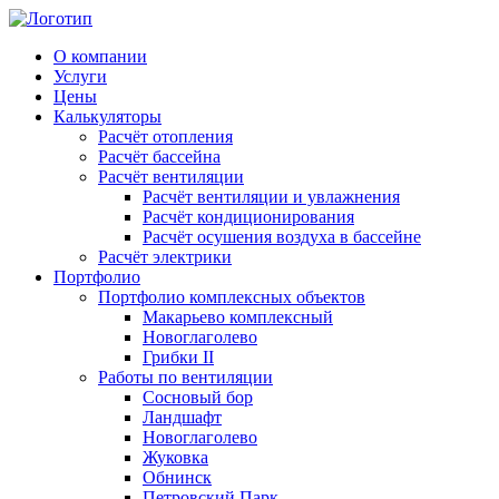
О компании
Услуги
Цены
Калькуляторы
Расчёт отопления
Расчёт бассейна
Расчёт вентиляции
Расчёт вентиляции и увлажнения
Расчёт кондиционирования
Расчёт осушения воздуха в бассейне
Расчёт электрики
Портфолио
Портфолио комплексных объектов
Макарьево комплексный
Новоглаголево
Грибки II
Работы по вентиляции
Сосновый бор
Ландшафт
Новоглаголево
Жуковка
Обнинск
Петровский Парк