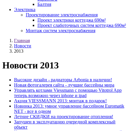
Балтия
Электрика
Проектирование электроснабжения
Проект электрики коттеджа 690м²
Проект слаботочных систем коттеджа 690м²
Монтаж систем электроснабжения
Главная
Новости
2013
Новости 2013
Высокие дизайн - радиаторы Arbonia в наличии!
Новая фотогалерея сайта - лучшие бассейны мира
Управлять котлами Viessmann с помощью Vitotrol App
теперь возможно через iphone и ipad
Акция VIESSMANN 2013: монтаж в подарок!
Новинка 2013: умное управление бассейном Euromatik
NET - все в одном
Летние СКИДКИ на проектирование отопления!
Запущен в эксплуатацию очередной комплексный
объект