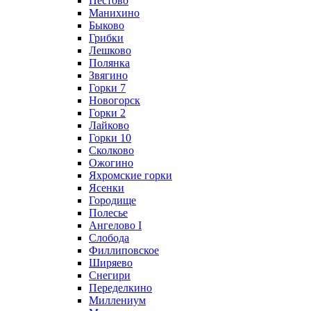
Пестово
Манихино
Быково
Грибки
Лешково
Полянка
Звягино
Горки 7
Новогорск
Горки 2
Лайково
Горки 10
Сколково
Ожогино
Яхромские горки
Ясенки
Городище
Полесье
Ангелово I
Слобода
Филлиповское
Ширяево
Снегири
Переделкино
Миллениум