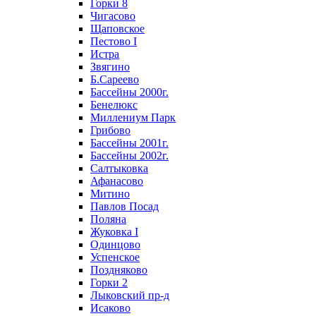
Горки 8
Чигасово
Щаповское
Пестово I
Истра
Звягино
Б.Сареево
Бассейны 2000г.
Бенелюкс
Миллениум Парк
Грибово
Бассейны 2001г.
Бассейны 2002г.
Салтыковка
Афанасово
Митино
Павлов Посад
Поляна
Жуковка I
Одинцово
Успенское
Поздняково
Горки 2
Лыковский пр-д
Исаково