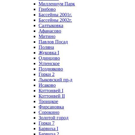
Миллениум Парк
Грибово
Бассейны 2001г.
Бассейны 2002г.
Салтыковка
Афанасово
Митино
Павлов Посад
Поляна
Жуковка I
Одинцово
Успенское
Поздняково
Горки 2
Лыковский пр-д
Исаково
Коттонвей I
Коттонвей II
Троицкое
Фирсановка
Сорокино
Золотой город
Горки 7
Барвиха I
Барвиха 2