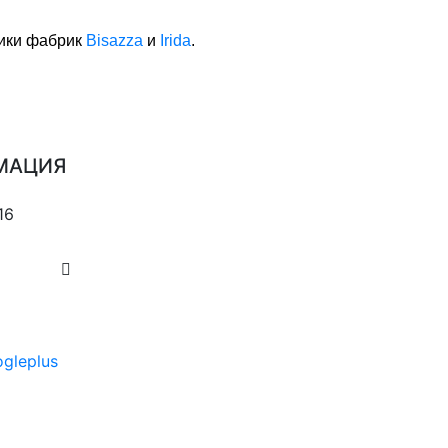
аики фабрик
Bisazza
и
Irida
.
МАЦИЯ
16
mail@eurostroy.ru
gleplus