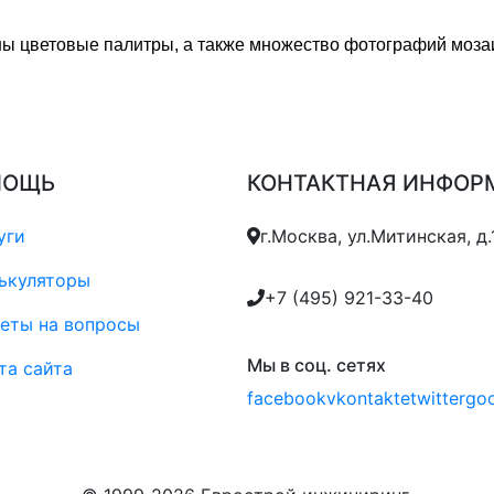
ны цветовые палитры, а также множество фотографий моз
МОЩЬ
КОНТАКТНАЯ ИНФОР
уги
г.Москва, ул.Митинская, д.
ькуляторы
+7 (495) 921-33-40
еты на вопросы
Мы в соц. сетях
та сайта
facebook
vkontakte
twitter
goo