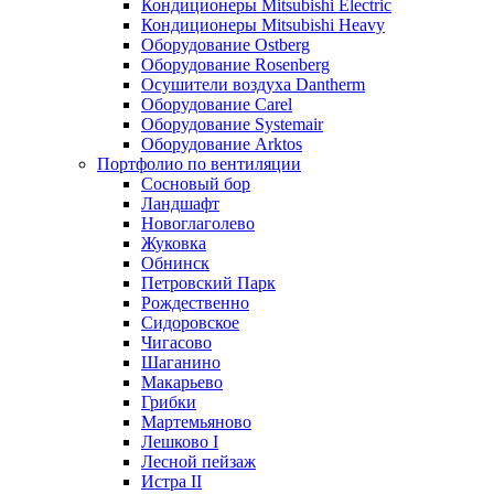
Кондиционеры Mitsubishi Electric
Кондиционеры Mitsubishi Heavy
Оборудование Ostberg
Оборудование Rosenberg
Осушители воздуха Dantherm
Оборудование Carel
Оборудование Systemair
Оборудование Arktos
Портфолио по вентиляции
Сосновый бор
Ландшафт
Новоглаголево
Жуковка
Обнинск
Петровский Парк
Рождественно
Сидоровское
Чигасово
Шаганино
Макарьево
Грибки
Мартемьяново
Лешково I
Лесной пейзаж
Истра II