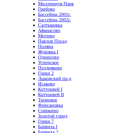
Миллениум Парк
Грибово
Бассейны 2001г.
Бассейны 2002г.
Салтыковка
Афанасово
Митино
Павлов Посад
Поляна
Жуковка I
Одинцово
Успенское
Поздняково
Горки 2
Лыковский пр-д
Исаково
Коттонвей I
Коттонвей II
Троицкое
Фирсановка
Сорокино
Золотой город
Горки 7
Барвиха I
Барвиха 2