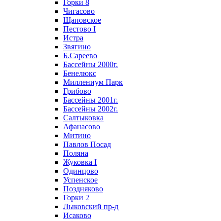
Горки 8
Чигасово
Щаповское
Пестово I
Истра
Звягино
Б.Сареево
Бассейны 2000г.
Бенелюкс
Миллениум Парк
Грибово
Бассейны 2001г.
Бассейны 2002г.
Салтыковка
Афанасово
Митино
Павлов Посад
Поляна
Жуковка I
Одинцово
Успенское
Поздняково
Горки 2
Лыковский пр-д
Исаково