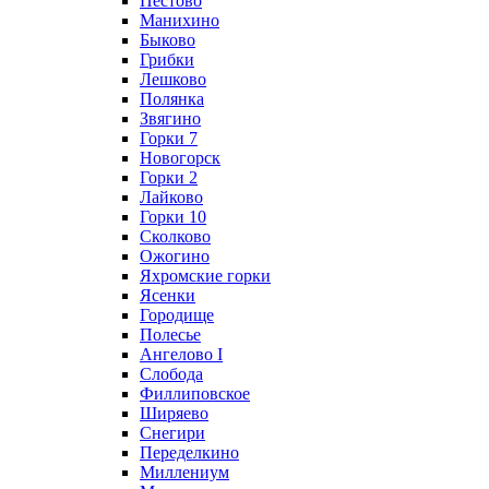
Пестово
Манихино
Быково
Грибки
Лешково
Полянка
Звягино
Горки 7
Новогорск
Горки 2
Лайково
Горки 10
Сколково
Ожогино
Яхромские горки
Ясенки
Городище
Полесье
Ангелово I
Слобода
Филлиповское
Ширяево
Снегири
Переделкино
Миллениум