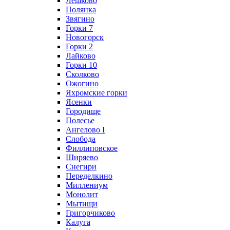
Лешково
Полянка
Звягино
Горки 7
Новогорск
Горки 2
Лайково
Горки 10
Сколково
Ожогино
Яхромские горки
Ясенки
Городище
Полесье
Ангелово I
Слобода
Филлиповское
Ширяево
Снегири
Переделкино
Миллениум
Монолит
Мытищи
Григорчиково
Калуга