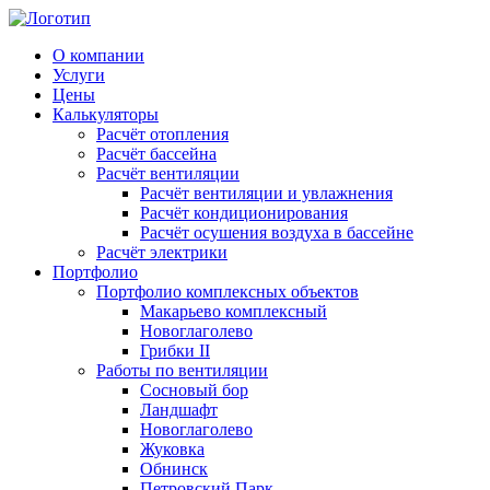
О компании
Услуги
Цены
Калькуляторы
Расчёт отопления
Расчёт бассейна
Расчёт вентиляции
Расчёт вентиляции и увлажнения
Расчёт кондиционирования
Расчёт осушения воздуха в бассейне
Расчёт электрики
Портфолио
Портфолио комплексных объектов
Макарьево комплексный
Новоглаголево
Грибки II
Работы по вентиляции
Сосновый бор
Ландшафт
Новоглаголево
Жуковка
Обнинск
Петровский Парк