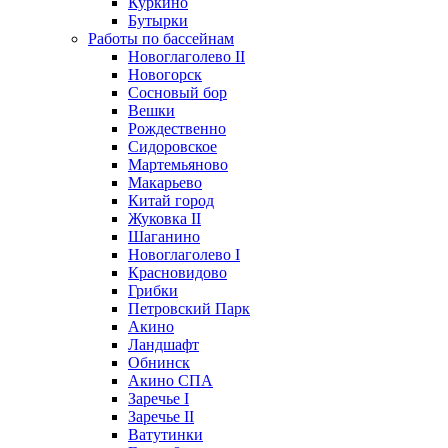
Куркино
Бутырки
Работы по бассейнам
Новоглаголево II
Новогорск
Сосновый бор
Вешки
Рождественно
Сидоровское
Мартемьяново
Макарьево
Китай город
Жуковка II
Шаганино
Новоглаголево I
Красновидово
Грибки
Петровский Парк
Акино
Ландшафт
Обнинск
Акино СПА
Заречье I
Заречье II
Ватутинки