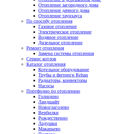
Отопление загородного дома
Отопление дачного дома
Отопление таунхауса
По способу отопления
Газовое отопление
Электрическое отопление
Водяное отопление
Дизельное отопление
Ремонт отопления
Замена системы отопления
Сервис котлов
Каталог отопления
Котельное оборудование
Трубы и фитинги Rehau
Радиаторы, конвекторы
Насосы
Портфолио по отоплению
Голицино
Ландшафт
Новоглаголево
Вербилки
Рождественно
Ладушки
Макарьево