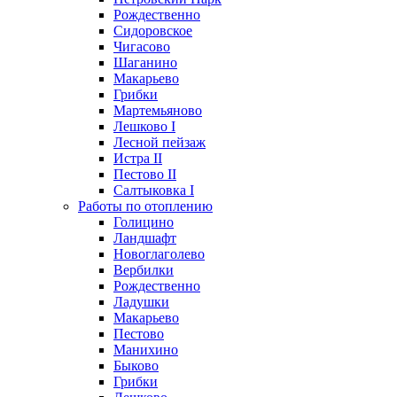
Рождественно
Сидоровское
Чигасово
Шаганино
Макарьево
Грибки
Мартемьяново
Лешково I
Лесной пейзаж
Истра II
Пестово II
Салтыковка I
Работы по отоплению
Голицино
Ландшафт
Новоглаголево
Вербилки
Рождественно
Ладушки
Макарьево
Пестово
Манихино
Быково
Грибки