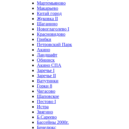
Мартемьяново
Макарьево
Китай город
Жуковка II
Шаганино
Новоглаголево I
Красновидово
Грибки
Петровский Парк
Акино
Ландшафт
Обнинск
Акино СПА
Заречье I
Заречье II
Ватутинки
Горки 8
Чигасово
Щаповское
Пестово I
Истра
Звягино
Б.Сареево
Бассейны 2000г.
Бенелюкс