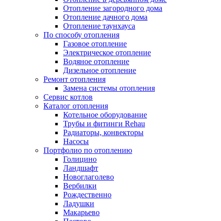
Отопление загородного дома
Отопление дачного дома
Отопление таунхауса
По способу отопления
Газовое отопление
Электрическое отопление
Водяное отопление
Дизельное отопление
Ремонт отопления
Замена системы отопления
Сервис котлов
Каталог отопления
Котельное оборудование
Трубы и фитинги Rehau
Радиаторы, конвекторы
Насосы
Портфолио по отоплению
Голицино
Ландшафт
Новоглаголево
Вербилки
Рождественно
Ладушки
Макарьево