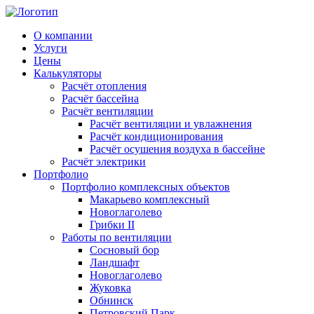
О компании
Услуги
Цены
Калькуляторы
Расчёт отопления
Расчёт бассейна
Расчёт вентиляции
Расчёт вентиляции и увлажнения
Расчёт кондиционирования
Расчёт осушения воздуха в бассейне
Расчёт электрики
Портфолио
Портфолио комплексных объектов
Макарьево комплексный
Новоглаголево
Грибки II
Работы по вентиляции
Сосновый бор
Ландшафт
Новоглаголево
Жуковка
Обнинск
Петровский Парк