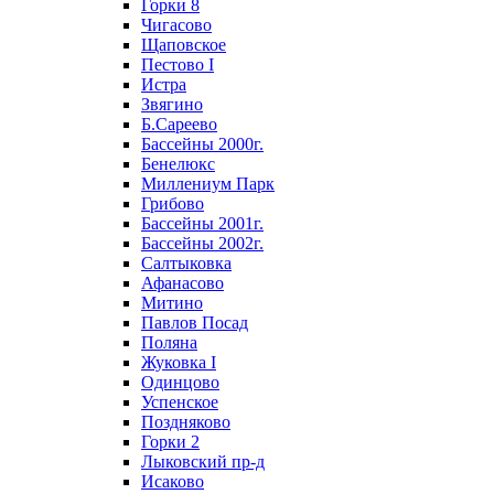
Горки 8
Чигасово
Щаповское
Пестово I
Истра
Звягино
Б.Сареево
Бассейны 2000г.
Бенелюкс
Миллениум Парк
Грибово
Бассейны 2001г.
Бассейны 2002г.
Салтыковка
Афанасово
Митино
Павлов Посад
Поляна
Жуковка I
Одинцово
Успенское
Поздняково
Горки 2
Лыковский пр-д
Исаково