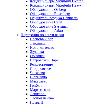
Кондиционеры Mitsubishi Electric
Кондиционеры Mitsubishi Heavy
Оборудование Ostberg
Оборудование Rosenberg
Осушители воздуха Dantherm
Оборудование Carel
Оборудование Systemair
Оборудование Arktos
Портфолио по вентиляции
Сосновый бор
Ландшафт
Новоглаголево
Жуковка
Обнинск
Петровский Парк
Рождественно
Сидоровское
Чигасово
Шаганино
Макарьево
Грибки
Мартемьяново
Лешково I
Лесной пейзаж
Истра II