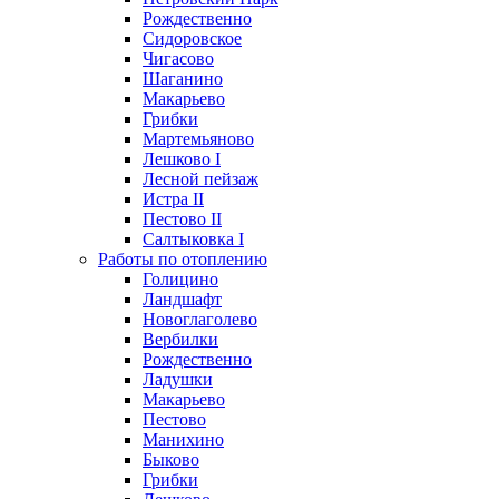
Рождественно
Сидоровское
Чигасово
Шаганино
Макарьево
Грибки
Мартемьяново
Лешково I
Лесной пейзаж
Истра II
Пестово II
Салтыковка I
Работы по отоплению
Голицино
Ландшафт
Новоглаголево
Вербилки
Рождественно
Ладушки
Макарьево
Пестово
Манихино
Быково
Грибки