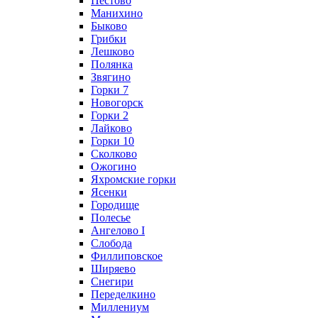
Пестово
Манихино
Быково
Грибки
Лешково
Полянка
Звягино
Горки 7
Новогорск
Горки 2
Лайково
Горки 10
Сколково
Ожогино
Яхромские горки
Ясенки
Городище
Полесье
Ангелово I
Слобода
Филлиповское
Ширяево
Снегири
Переделкино
Миллениум