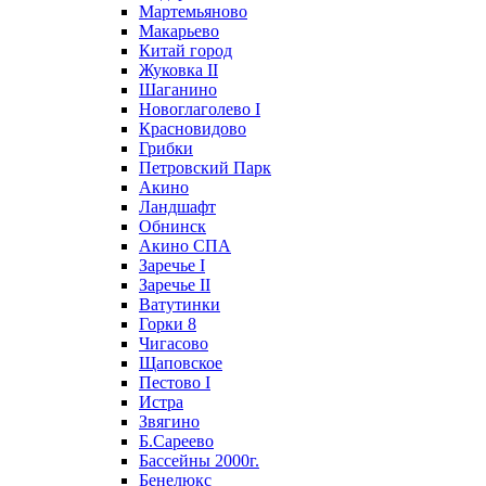
Мартемьяново
Макарьево
Китай город
Жуковка II
Шаганино
Новоглаголево I
Красновидово
Грибки
Петровский Парк
Акино
Ландшафт
Обнинск
Акино СПА
Заречье I
Заречье II
Ватутинки
Горки 8
Чигасово
Щаповское
Пестово I
Истра
Звягино
Б.Сареево
Бассейны 2000г.
Бенелюкс