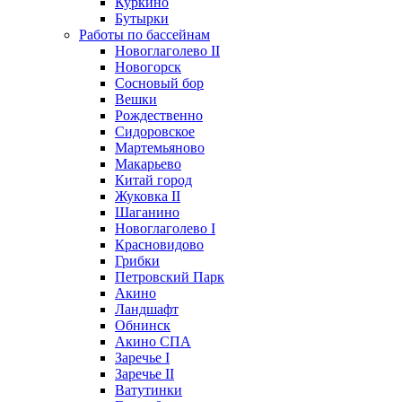
Куркино
Бутырки
Работы по бассейнам
Новоглаголево II
Новогорск
Сосновый бор
Вешки
Рождественно
Сидоровское
Мартемьяново
Макарьево
Китай город
Жуковка II
Шаганино
Новоглаголево I
Красновидово
Грибки
Петровский Парк
Акино
Ландшафт
Обнинск
Акино СПА
Заречье I
Заречье II
Ватутинки