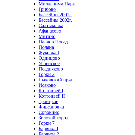
Миллениум Парк
Грибово
Бассейны 2001г.
Бассейны 2002г.
Салтыковка
Афанасово
Митино
Павлов Посад
Поляна
Жуковка I
Одинцово
Успенское
Поздняково
Горки 2
Лыковский пр-д
Исаково
Коттонвей I
Коттонвей II
Троицкое
Фирсановка
Сорокино
Золотой город
Горки 7
Барвиха I
Барвиха 2