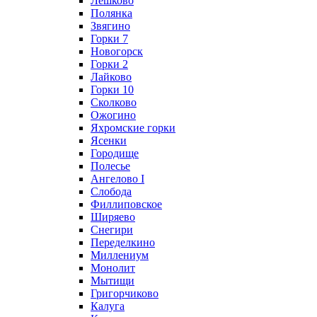
Лешково
Полянка
Звягино
Горки 7
Новогорск
Горки 2
Лайково
Горки 10
Сколково
Ожогино
Яхромские горки
Ясенки
Городище
Полесье
Ангелово I
Слобода
Филлиповское
Ширяево
Снегири
Переделкино
Миллениум
Монолит
Мытищи
Григорчиково
Калуга