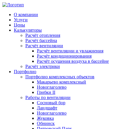
О компании
Услуги
Цены
Калькуляторы
Расчёт отопления
Расчёт бассейна
Расчёт вентиляции
Расчёт вентиляции и увлажнения
Расчёт кондиционирования
Расчёт осушения воздуха в бассейне
Расчёт электрики
Портфолио
Портфолио комплексных объектов
Макарьево комплексный
Новоглаголево
Грибки II
Работы по вентиляции
Сосновый бор
Ландшафт
Новоглаголево
Жуковка
Обнинск
Петровский Парк