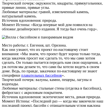
Творческий почерк: окружности, квадраты, прямоугольники,
прямые линии, прямые углы.
Любимые материалы: гравий, измельченный камень,
натуральный камень.
Источник вдохновения: природа.
Момент Истины: «Когда впервые мой дом появился на
обложке дизайнерского издания. Я тогда был очень горд».
Место работы: г. Евгения, шт. Оризона.
Как они узнают, что их проект по-настоящему стоит
внимания: «Мы знаем, что проект будет хорош только тогда,
когда заказчик просит нас сделать то, что мы сами хотим
сделать. Он только пытается передать нам свои ощущения, а
уж потом мы делаем то, что сами бы хотели видеть в своем
доме. Ведь, по правде, заказчики по-настоящему не знают
специфики
плавательных бассейнов
».
Творческий почерк: валуны, камни, пещеры, лагуны и
водопады.
Любимые материалы: стальные стены (отделка в бассейнах),
фиброгласс с акриловым покрытием.
Источник вдохновения: экзотические места, дикая природа.
Момент Истины: «Последний раз — когда мы закончили наш
последний проект, бассейн с отрицательным углом наклона