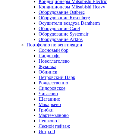
Кондиционеры Mitsubishi Electric
Кондиционеры Mitsubishi Heavy
Оборудование Ostberg
Оборудование Rosenberg
Осушители воздуха Dantherm
Оборудование Carel
Оборудование Systemair
Оборудование Arktos
Портфолио по вентиляции
Сосновый бор
Ландшафт
Новоглаголево
Жуковка
Обнинск
Петровский Парк
Рождественно
Сидоровское
Чигасово
Шаганино
Макарьево
Грибки
Мартемьяново
Лешково I
Лесной пейзаж
Истра II