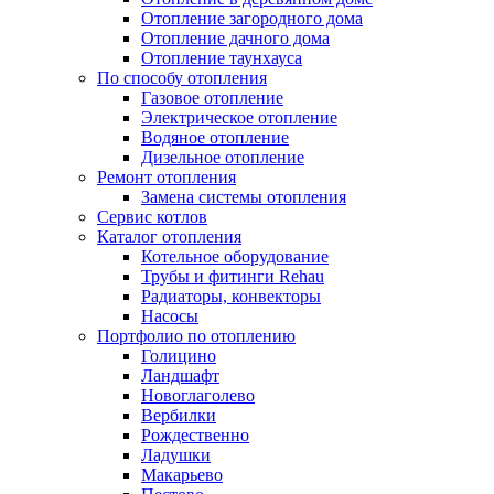
Отопление загородного дома
Отопление дачного дома
Отопление таунхауса
По способу отопления
Газовое отопление
Электрическое отопление
Водяное отопление
Дизельное отопление
Ремонт отопления
Замена системы отопления
Сервис котлов
Каталог отопления
Котельное оборудование
Трубы и фитинги Rehau
Радиаторы, конвекторы
Насосы
Портфолио по отоплению
Голицино
Ландшафт
Новоглаголево
Вербилки
Рождественно
Ладушки
Макарьево