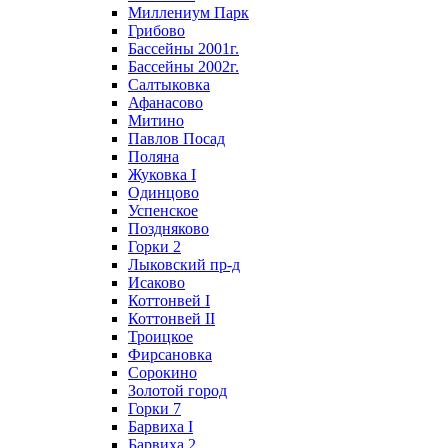
Миллениум Парк
Грибово
Бассейны 2001г.
Бассейны 2002г.
Салтыковка
Афанасово
Митино
Павлов Посад
Поляна
Жуковка I
Одинцово
Успенское
Поздняково
Горки 2
Лыковский пр-д
Исаково
Коттонвей I
Коттонвей II
Троицкое
Фирсановка
Сорокино
Золотой город
Горки 7
Барвиха I
Барвиха 2