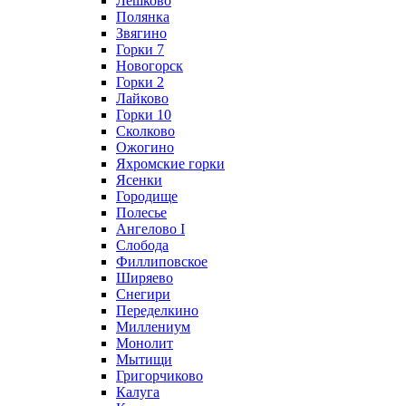
Лешково
Полянка
Звягино
Горки 7
Новогорск
Горки 2
Лайково
Горки 10
Сколково
Ожогино
Яхромские горки
Ясенки
Городище
Полесье
Ангелово I
Слобода
Филлиповское
Ширяево
Снегири
Переделкино
Миллениум
Монолит
Мытищи
Григорчиково
Калуга