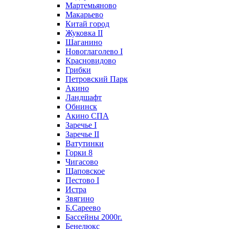
Мартемьяново
Макарьево
Китай город
Жуковка II
Шаганино
Новоглаголево I
Красновидово
Грибки
Петровский Парк
Акино
Ландшафт
Обнинск
Акино СПА
Заречье I
Заречье II
Ватутинки
Горки 8
Чигасово
Щаповское
Пестово I
Истра
Звягино
Б.Сареево
Бассейны 2000г.
Бенелюкс