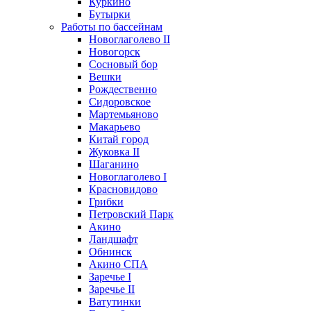
Куркино
Бутырки
Работы по бассейнам
Новоглаголево II
Новогорск
Сосновый бор
Вешки
Рождественно
Сидоровское
Мартемьяново
Макарьево
Китай город
Жуковка II
Шаганино
Новоглаголево I
Красновидово
Грибки
Петровский Парк
Акино
Ландшафт
Обнинск
Акино СПА
Заречье I
Заречье II
Ватутинки