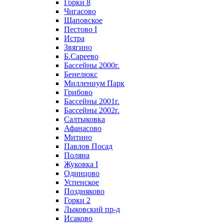
Горки 8
Чигасово
Щаповское
Пестово I
Истра
Звягино
Б.Сареево
Бассейны 2000г.
Бенелюкс
Миллениум Парк
Грибово
Бассейны 2001г.
Бассейны 2002г.
Салтыковка
Афанасово
Митино
Павлов Посад
Поляна
Жуковка I
Одинцово
Успенское
Поздняково
Горки 2
Лыковский пр-д
Исаково