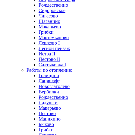
Рождественно
Сидоровское
Чигасово
Шаганино
Макарьево
Грибки
Мартемьяново
Лешково I
Лесной пейзаж
Истра II
Пестово II
Салтыковка I
Работы по отоплению
Голицино
Ландшафт
Новоглаголево
Вербилки
Рождественно
Ладушки
Макарьево
Пестово
Манихино
Быково
Грибки