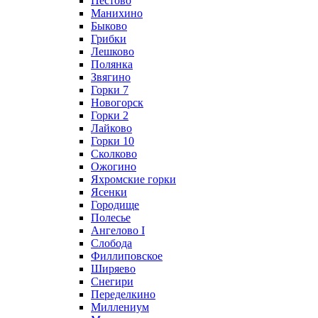
Пестово
Манихино
Быково
Грибки
Лешково
Полянка
Звягино
Горки 7
Новогорск
Горки 2
Лайково
Горки 10
Сколково
Ожогино
Яхромские горки
Ясенки
Городище
Полесье
Ангелово I
Слобода
Филлиповское
Ширяево
Снегири
Переделкино
Миллениум