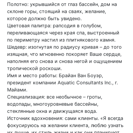
Полотно: укрывшийся от глаз бассейн, дом на
склоне горы, стоящий на сваях, желание,
которое должно быть увидено.
Цветовая палитра: рапсодия в голубом,
переливающаяся через края спа, выстроенный
по периметру настил из плитнякового камня.
Шедевр: изогнутая по радиусу кривая – до того
изящная, что мгновенно покоряет Ваше сердце,
наполняя его снова и снова негой и ощущением
тропической роскоши.
Имя и место работы: Брайан Ван Боуэр,
президент компании Aquatic Consultants Inc., г.
Майами.
Специализация: все необычное – гроты,
водопады, многоуровневые бассейны,
стеклянные окна и движущаяся вода.
Источник вдохновения: сами клиенты. «Я всегда
фокусируюсь на желании клиента, люблю узнать
их лучше, их стиль жизни и как они планируют